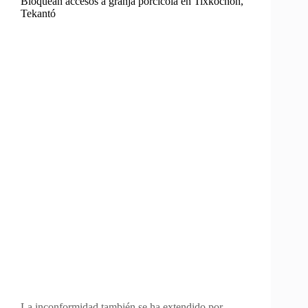
Bloquean accesos a granja porcícola en Tixkochoh,
Tekantó
La inconformidad también se ha extendido por