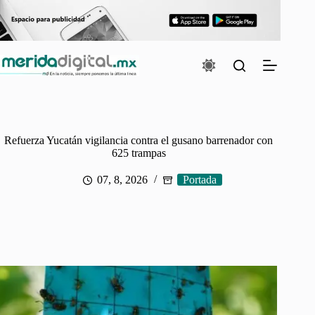
Saltar
al
contenido
Refuerza Yucatán vigilancia contra el gusano barrenador con
625 trampas
07, 8, 2026
Portada