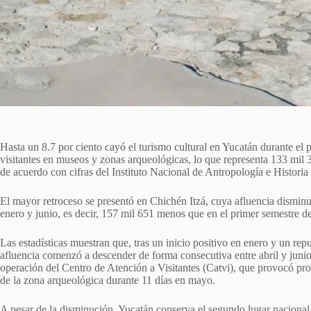
Hasta un 8.7 por ciento cayó el turismo cultural en Yucatán durante el 
visitantes en museos y zonas arqueológicas, lo que representa 133 mil
de acuerdo con cifras del Instituto Nacional de Antropología e Histori
El mayor retroceso se presentó en Chichén Itzá, cuya afluencia disminuy
enero y junio, es decir, 157 mil 651 menos que en el primer semestre d
Las estadísticas muestran que, tras un inicio positivo en enero y un re
afluencia comenzó a descender de forma consecutiva entre abril y junio
operación del Centro de Atención a Visitantes (Catvi), que provocó prot
de la zona arqueológica durante 11 días en mayo.
A pesar de la disminución, Yucatán conserva el segundo lugar nacional 