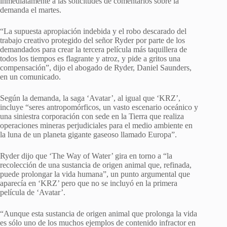
inmediatamente a las solicitudes de comentarios sobre la
demanda el martes.
“La supuesta apropiación indebida y el robo descarado del
trabajo creativo protegido del señor Ryder por parte de los
demandados para crear la tercera película más taquillera de
todos los tiempos es flagrante y atroz, y pide a gritos una
compensación”, dijo el abogado de Ryder, Daniel Saunders,
en un comunicado.
Según la demanda, la saga ‘Avatar’, al igual que ‘KRZ’,
incluye “seres antropomórficos, un vasto escenario oceánico y
una siniestra corporación con sede en la Tierra que realiza
operaciones mineras perjudiciales para el medio ambiente en
la luna de un planeta gigante gaseoso llamado Europa”.
Ryder dijo que ‘The Way of Water’ gira en torno a “la
recolección de una sustancia de origen animal que, refinada,
puede prolongar la vida humana”, un punto argumental que
aparecía en ‘KRZ’ pero que no se incluyó en la primera
película de ‘Avatar’.
“Aunque esta sustancia de origen animal que prolonga la vida
es sólo uno de los muchos ejemplos de contenido infractor en