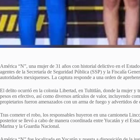
América “N”, una mujer de 31 años con historial delictivo en el Estado
agentes de la Secretaría de Seguridad Pública (SSP) y la Fiscalía Gene
autoridades mexiquenses. La captura responde a una orden de aprehens
El delito ocurrió en la colonia Libertad, en Tultitlán, donde la mujer y
pesos en efectivo, así como diversos artículos de valor, incluyendo com
propietarios fueron amenazados con un arma de fuego y advertidos de q
Tras cometer el robo, los responsables huyeron en una camioneta Linco
posterior se llevó a cabo de manera coordinada entre Yucatán y el Estad
Marina y la Guardia Nacional.
América “N” fue localizada en Yucatán y puesta a disposición de la jus