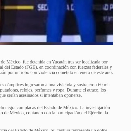
 de México, fue detenida en Yucatán tras ser localizada por
ral del Estado (FGE), en coordinación con fuerzas federales y
ión por un robo con violencia cometido en enero de este año.
 tres cómplices ingresaron a una vivienda y sustrajeron 60 mil
putadoras, relojes, perfumes y ropa. Durante el atraco, los
ue serían asesinados si intentaban oponerse.
ln negra con placas del Estado de México. La investigación
o de México, contando con la participación del Ejército, la
ticia del Estado de México. Su captura representa un golpe