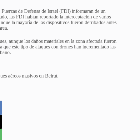
s Fuerzas de Defensa de Israel (FDI) informaran de un
do, las FDI habían reportado la interceptación de varios
Aunque la mayoría de los dispositivos fueron derribados antes
area.
ues, aunque los daños materiales en la zona afectada fueron
ya que este tipo de ataques con drones han incrementado las
íbano.
aques aéreos masivos en Beirut.